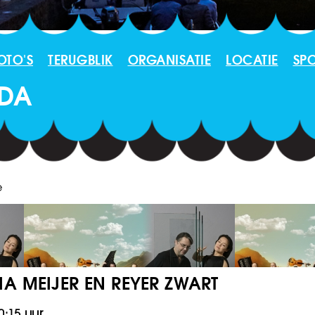
OTO'S
TERUGBLIK
ORGANISATIE
LOCATIE
SP
DA
e
IA MEIJER EN REYER ZWART
0:15